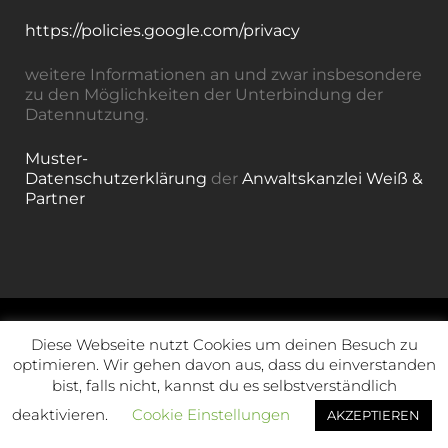
https://policies.google.com/privacy
weitere Informationen an und zwar insbesondere
zu den Möglichkeiten der Unterbindung der
Datennutzung.
Muster-
Datenschutzerklärung
der
Anwaltskanzlei Weiß &
Partner
Diese Webseite nutzt Cookies um deinen Besuch zu
Kontakt
optimieren. Wir gehen davon aus, dass du einverstanden
bist, falls nicht, kannst du es selbstverständlich
deaktivieren.
Cookie Einstellungen
AKZEPTIEREN
Jederzeit mobil: +4917620684439